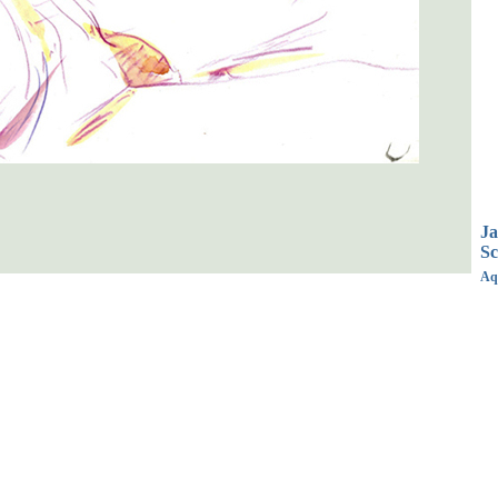
Ja
S
Aq