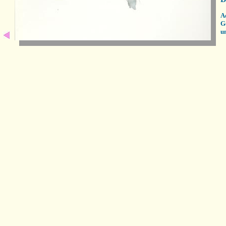
A
G
un